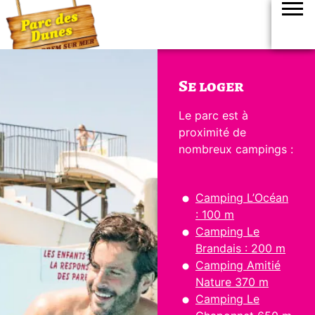
Panneau de gestion des cookies
Se loger
Le parc est à
proximité de
nombreux campings :
Camping L’Océan
: 100 m
Camping Le
Brandais : 200 m
Camping Amitié
Nature 370 m
Camping Le