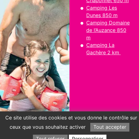
Chaponnet 650 m
Camping Les
Dunes 850 m
Camping Domaine
de l’Auzance 850
m
Camping La
Gachère 2 km
Ce site utilise des cookies et vous donne le contrôle sur
ceux que vous souhaitez activer
Tout accepter
Tout refuser
Personnaliser