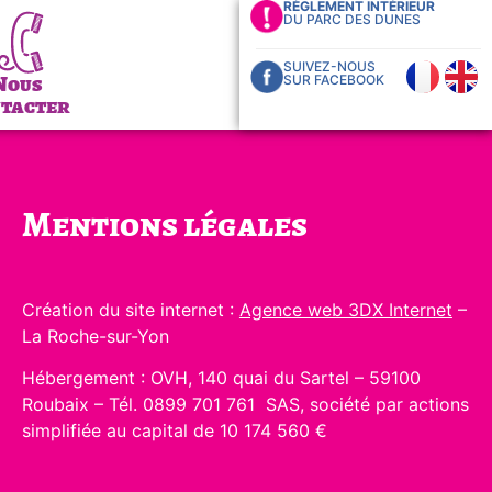
RÈGLEMENT INTÉRIEUR
DU PARC DES DUNES
SUIVEZ-NOUS
Nous
SUR FACEBOOK
tacter
Mentions légales
Création du site internet :
Agence web 3DX Internet
–
La Roche-sur-Yon
Hébergement : OVH, 140 quai du Sartel – 59100
Roubaix – Tél. 0899 701 761 SAS, société par actions
simplifiée au capital de 10 174 560 €