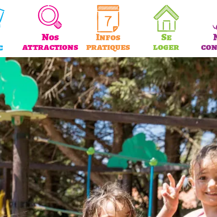
Nos
Infos
Se
attractions
pratiques
loger
con
c